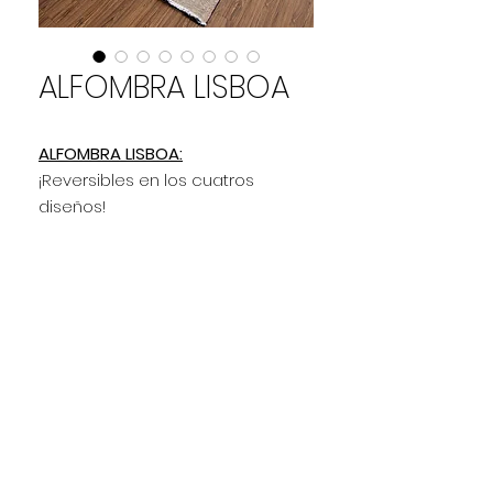
ALFOMBRA LISBOA
ALFOMBRA LISBOA:
¡Reversibles en los cuatros
diseños!
Cada codigo en el reves tiene un
color distinto
Medida: 100X150 l 150X230 l
200X300 cm
Composición: 65% Algodón 35%
Poliéster
Código: ALH